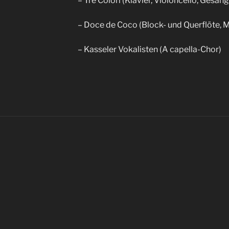
– Tre Colori (Klavier, Violoncello, Gesang
– Doce de Coco (Block- und Querflöte, M
– Kasseler Vokalisten (A capella-Chor)