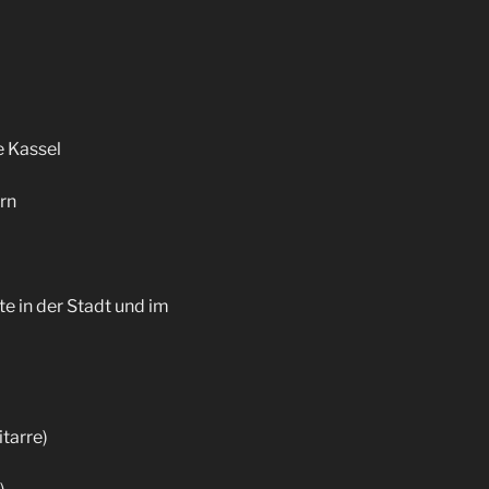
 Kassel
rn
 in der Stadt und im
itarre)