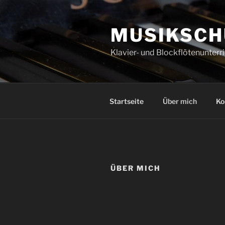
Zum
Inhalt
MUSIKSCH
springen
Klavier- und Blockflötenunterr
Startseite
Über mich
Ko
ÜBER MICH